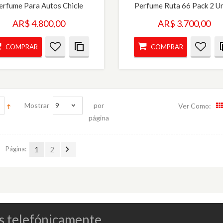
erfume Para Autos Chicle
Perfume Ruta 66 Pack 2 U
AR$ 4.800,00
AR$ 3.700,00
COMPRAR
COMPRAR
Mostrar
9
por
Ver Como:
página
Página:
1
2
s telefónicamente.