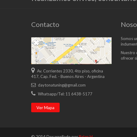
Contacto
Noso
Somos un
indument
Nuestro 
ofrecer 
Av. Corrientes 2330, 4to piso, oficina
417, Cap. Fed. - Buenos Aires - Argentina
daytonatuning@gmail.com
Whatsapp/Tel: 11 6438-5177
Ver Mapa
© 2014 Desarrollado por
Brian H