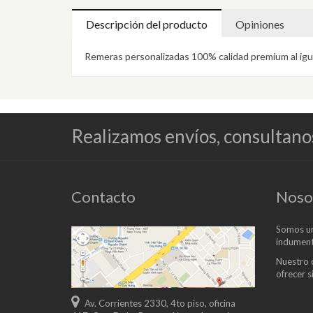
Descripción del producto
Opiniones
Remeras personalizadas 100% calidad premium al igu
Realizamos envíos, consultano
Contacto
Noso
Somos un
indument
Nuestro 
ofrecer 
Av. Corrientes 2330, 4to piso, oficina