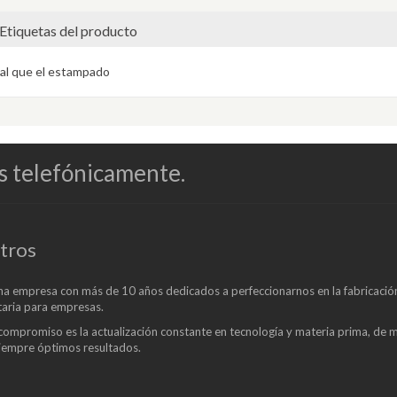
Etiquetas del producto
al que el estampado
s telefónicamente.
tros
a empresa con más de 10 años dedicados a perfeccionarnos en la fabricació
aria para empresas.
compromiso es la actualización constante en tecnología y materia prima, de
siempre óptimos resultados.